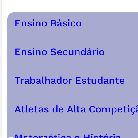
Ensino Básico
FA
Ensino Secundário
O ano l
Trabalhador Estudante
FORMULÁRIO DE PRÉ-
Atletas de Alta Competiç
Matemática e História