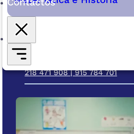
Contactos
218 471 907 | 912 593 3
218 471 908 | 915 784 701