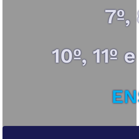
7º,
10º, 11º